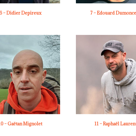
6 – Didier Depireux
7 – Edouard Dumonc
10 – Gaëtan Mignolet
11 – Raphaël Lauren