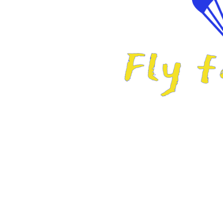
ne
taire