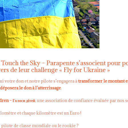
ub Touch the Sky – Parapente s’associent pour p
vers de leur challenge « Fly for Ukraine »
lui votre don et notre pilote s’engagera à
transformer le montant 
déposera le don à l’atterrissage
.
dren – Голоси дітей
, une association de confiance évaluée par nos s
lomètre et chaque kilomètre est un Euro !
e pilote de classe mondiale ou le rookie ?