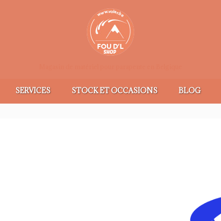
Magasin de matériel pour parapente en Belgique
SERVICES
STOCK ET OCCASIONS
BLOG